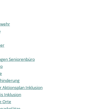
rwehr
p
er
ngen Seniorenbüro
ro
e
hinderung
Aktionsplan Inklusion
s Inklusion
e Orte
parkplätze