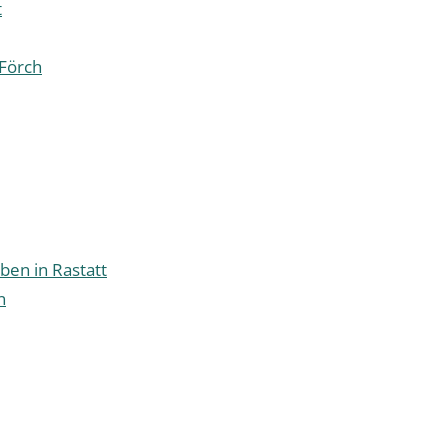
t
Förch
ben in Rastatt
n