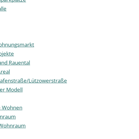
alle
Wohnungsmarkt
jekte
and Rauental
real
afenstraße/Lützowerstraße
ter Modell
le Wohnen
hnraum
r Wohnraum