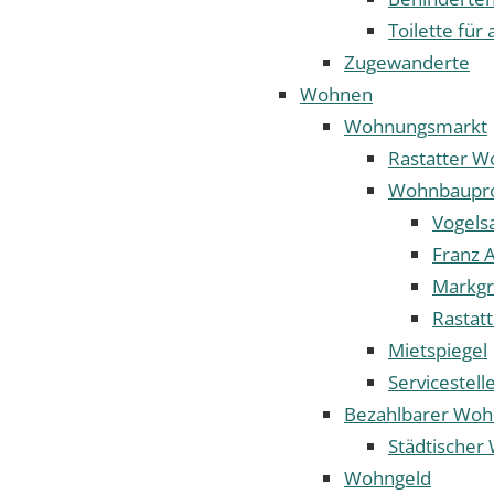
Toilette für 
Zugewanderte
Wohnen
Wohnungsmarkt
Rastatter 
Wohnbaupro
Vogels
Franz A
Markgr
Rastat
Mietspiegel
Servicestel
Bezahlbarer Wo
Städtische
Wohngeld