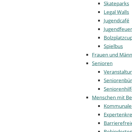
Skateparks
Legal Walls
Jugendcafé
Jugendfeue
Bolzplatzcu
Spielbus
Frauen und Männ
Senioren
Veranstaltu
Seniorenbü
Seniorenhilf
Menschen mit Be
Kommunaler 
Expertenkrei
Barrierefrei
Behinderten