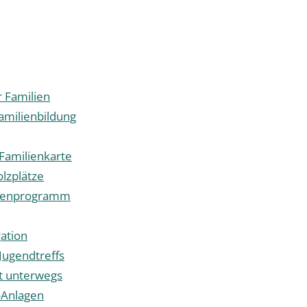
r Familien
amilienbildung
 Familienkarte
olzplätze
ienprogramm
ation
Jugendtreffs
t unterwegs
-Anlagen