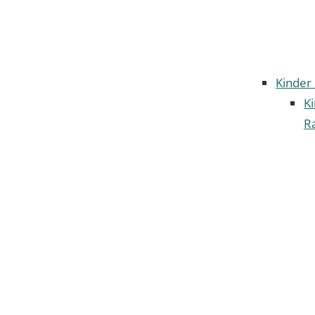
Kinder
K
Ra