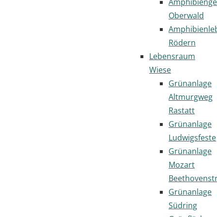
Amphibienge
Oberwald
Amphibienl
Rödern
Lebensraum
Wiese
Grünanlage
Altmurgweg
Rastatt
Grünanlage
Ludwigsfeste
Grünanlage
Mozart
Beethovenst
Grünanlage
Südring