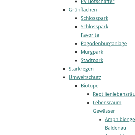
PV Botschafter
Grünflächen
Schlosspark
Schlosspark
Favorite
Pagodenburganlage
Murgpark
Stadtpark
Starkregen
Umweltschutz
Biotope
Reptilienlebensr
Lebensraum
Gewässer
Amphibienge
Baldenau