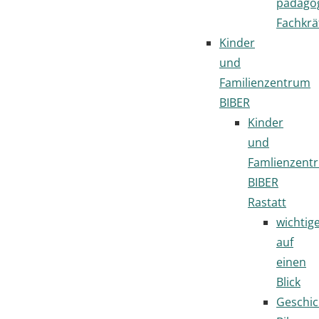
pädago
Fachkrä
Kinder
und
Familienzentrum
BIBER
Kinder
und
Famlienzent
BIBER
Rastatt
wichtig
auf
einen
Blick
Geschic