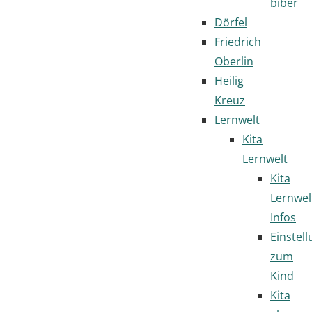
biber
Dörfel
Friedrich
Oberlin
Heilig
Kreuz
Lernwelt
Kita
Lernwelt
Kita
Lernwel
Infos
Einstel
zum
Kind
Kita