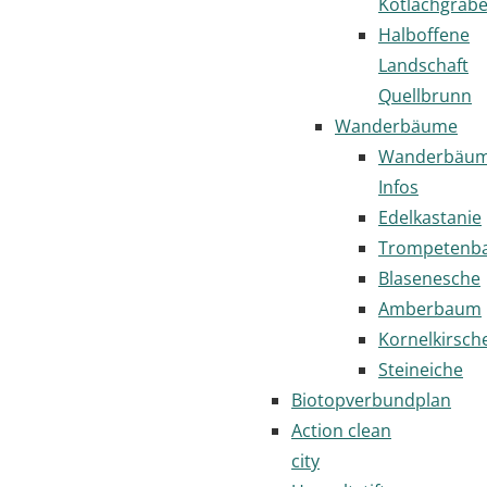
Kotlachgrab
Halboffene
Landschaft
Quellbrunn
Wanderbäume
Wanderbäu
Infos
Edelkastanie
Trompetenb
Blasenesche
Amberbaum
Kornelkirsch
Steineiche
Biotopverbundplan
Action clean
city