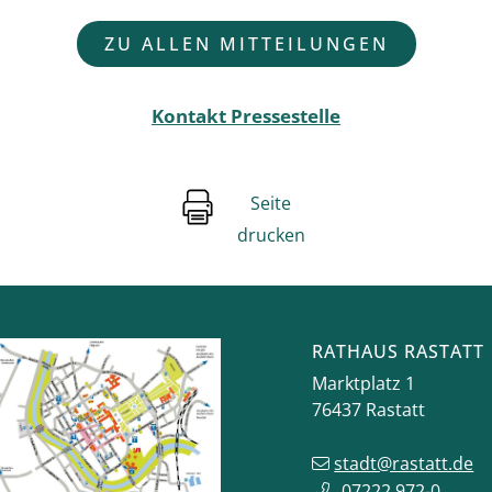
ZU ALLEN MITTEILUNGEN
Kontakt Pressestelle
Seite
drucken
RATHAUS RASTATT
Marktplatz 1
76437
Rastatt
stadt@rastatt.de
07222 972-0