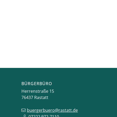
BÜRGERBÜRO
Herrenstraße 15
76437
Rastatt
buergerbuero@rastatt.de
07222 972-7110