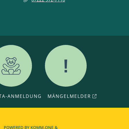
ITA-ANMELDUNG
MÄNGELMELDER
POWERED BY
KOMM.ONE
&