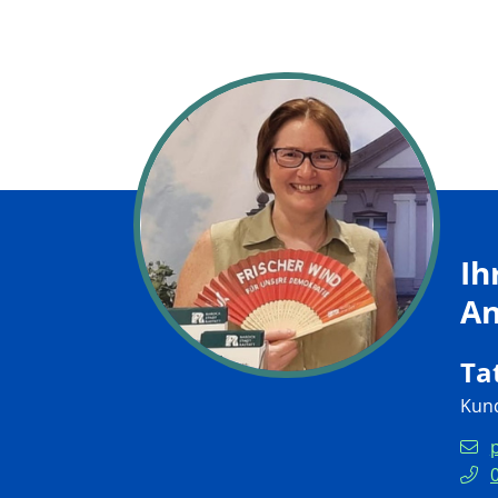
Ih
An
Ta
Kund