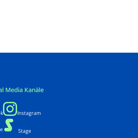
al Media Kanäle
ok
Instagram
e
Stage