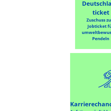
Deutschl
ticket
Zuschuss z
Jobticket f
umweltbewus
Pendeln
Karrierechan