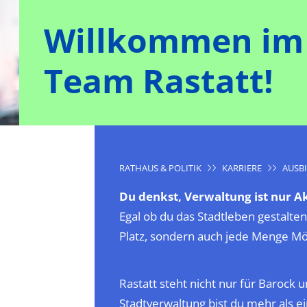
Willkommen im
Team Rastatt!
RATHAUS & POLITIK
KARRIERE
AUSB
Du denkst, Verwaltung ist nur 
Egal ob du das Stadtleben gestalten
Platz, sondern auch jede Menge Mögl
Rastatt steht nicht nur für Barock 
Stadtverwaltung bist du mehr als e