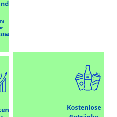
and
um
ür
stes
Kostenlose
cen
Getränke