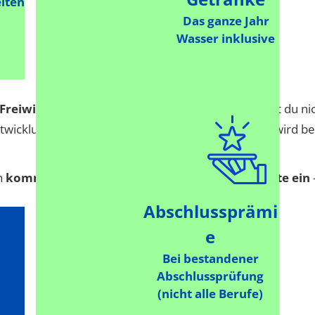
iten
Das ganze Jahr
Wasser inklusive
Freiwilligendienst
– bei der Stadtverwaltung lernst du ni
twicklungschancen und Gestaltungsmöglichkeiten wird bei
nn
komm ins Team Rastatt und bring deine Talente ein
Abschlussprämi
e
Bei bestandener
Abschlussprüfung
(nicht alle Berufe)