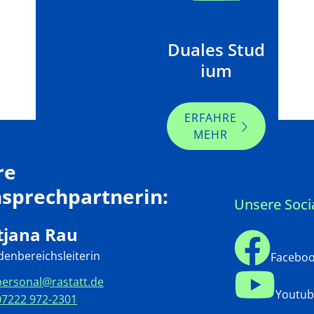
Seite
Duales Stud
drucken
ium
ERFAHRE
MEHR
re
sprechpartnerin:
Unsere Soci
tjana
Rau
enbereichsleiterin
Facebo
personal@rastatt.de
Youtub
07222 972-2301