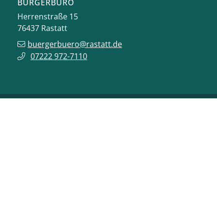
BÜRGERBÜRO
Herrenstraße 15
76437
Rastatt
buergerbuero@rastatt.de
07222 972-7110
ONLINE-DIENSTE
VERANSTALTUNGEN