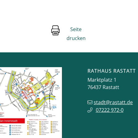
Seite
drucken
RATHAUS RASTATT
Marktplatz 1
76437
Rastatt
stadt@rastatt.de
07222 972-0