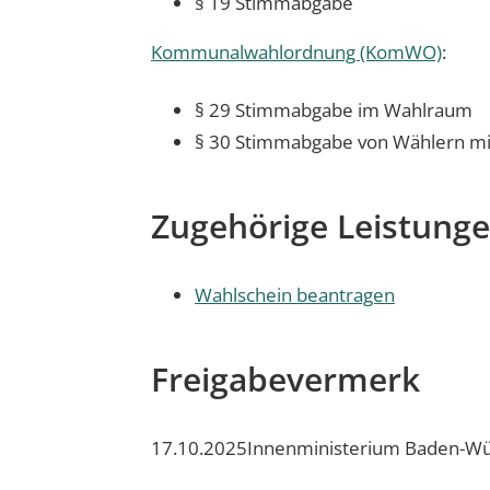
§ 19 Stimmabgabe
Kommunalwahlordnung (KomWO)
:
§ 29 Stimmabgabe im Wahlraum
§ 30 Stimmabgabe von Wählern m
Zugehörige Leistung
Wahlschein beantragen
Freigabevermerk
17.10.2025
Innenministerium Baden-W