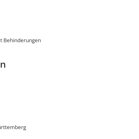
it Behinderungen
en
ürttemberg