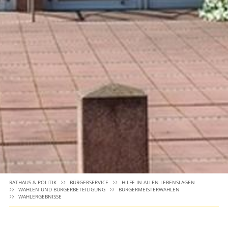
RATHAUS & POLITIK
BÜRGERSERVICE
HILFE IN ALLEN LEBENSLAGEN
WAHLEN UND BÜRGERBETEILIGUNG
BÜRGERMEISTERWAHLEN
WAHLERGEBNISSE