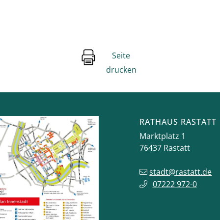
Seite
drucken
RATHAUS RASTATT
Marktplatz 1
76437
Rastatt
stadt@rastatt.de
07222 972-0