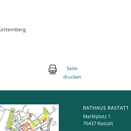
ürttemberg
Seite
drucken
RATHAUS RASTATT
Marktplatz 1
76437
Rastatt