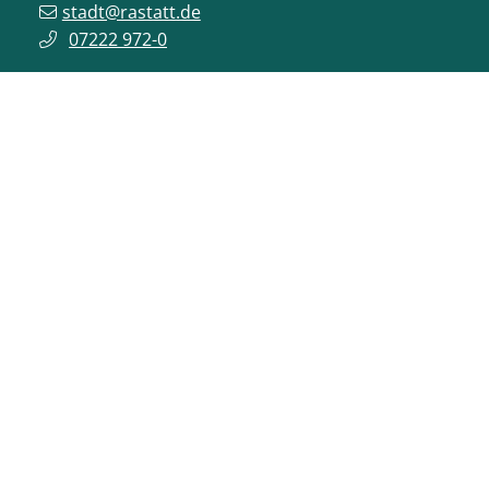
stadt@rastatt.de
07222 972-0
BÜRGERBÜRO
Herrenstraße 15
76437
Rastatt
buergerbuero@rastatt.de
07222 972-7110
ONLINE-DIENSTE