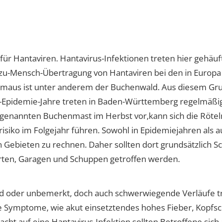
 Hantaviren. Hantavirus-Infektionen treten hier gehäuft a
zu-Mensch-Übertragung von Hantaviren bei den in Euro
telmaus ist unter anderem der Buchenwald. Aus diesem Gr
s-Epidemie-Jahre treten in Baden-Württemberg regelmäßig
genannten Buchenmast im Herbst vor,kann sich die Röte
siko im Folgejahr führen. Sowohl in Epidemiejahren als au
n Gebieten zu rechnen. Daher sollten dort grundsätzlic
arten, Garagen und Schuppen getroffen werden.
mild oder unbemerkt, doch auch schwerwiegende Verläufe 
che Symptome, wie akut einsetztendes hohes Fieber, Kopf
ht auf eine Hantavirus-Infektion sollten Betroffene sich