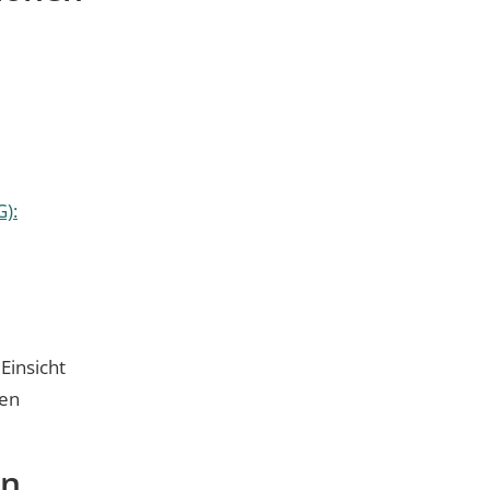
):
Einsicht
len
en