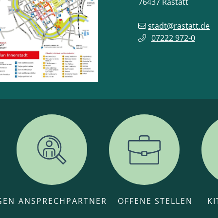
76437
Rastatt
stadt@rastatt.de
07222 972-0
GEN
ANSPRECHPARTNER
OFFENE STELLEN
K