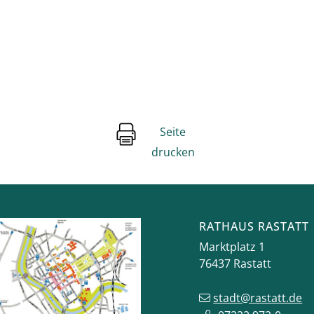
Seite
drucken
RATHAUS RASTATT
Marktplatz 1
76437
Rastatt
stadt@rastatt.de