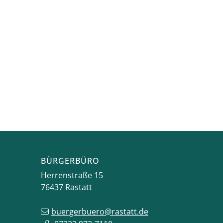
BÜRGERBÜRO
Herrenstraße 15
76437
Rastatt
buergerbuero@rastatt.de