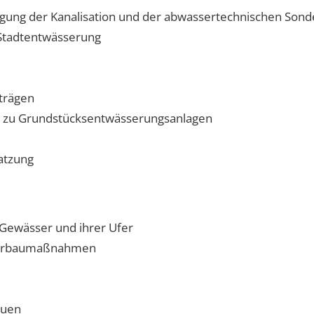
igung der Kanalisation und der abwassertechnischen So
 Stadtentwässerung
trägen
n zu Grundstücksentwässerungsanlagen
atzung
 Gewässer und ihrer Ufer
sserbaumaßnahmen
auen