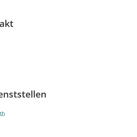
akt
nststellen
th