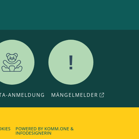
ITA-ANMELDUNG
MÄNGELMELDER
OKIES
POWERED BY
KOMM.ONE
&
INFODESIGNERIN