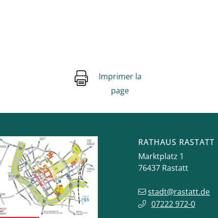
Imprimer la
page
RATHAUS RASTATT
Marktplatz 1
76437
Rastatt
stadt@rastatt.de
07222 972-0