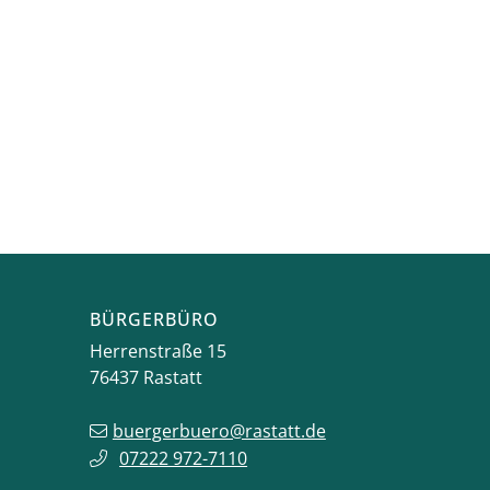
BÜRGERBÜRO
Herrenstraße 15
76437
Rastatt
buergerbuero@rastatt.de
07222 972-7110