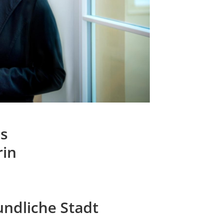
ts
rin
undliche Stadt