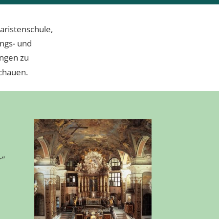
aristenschule,
ngs- und
ungen zu
schauen.
r“