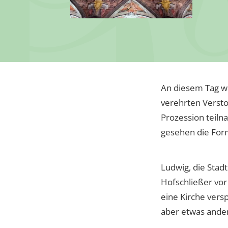
An diesem Tag wu
verehrten Versto
Prozession teiln
gesehen die Form
Ludwig, die Stad
Hofschließer vor
eine Kirche vers
aber etwas ander