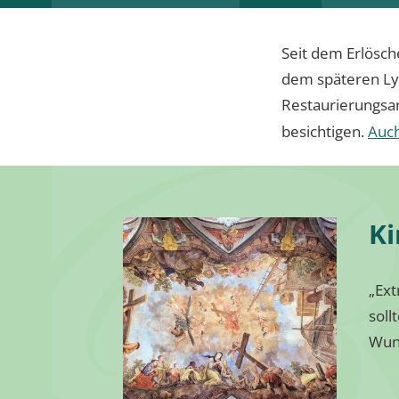
Seit dem Erlösch
dem späteren Ly
Restaurierungsar
besichtigen.
Auch
Ki
„Ext
soll
Wuns