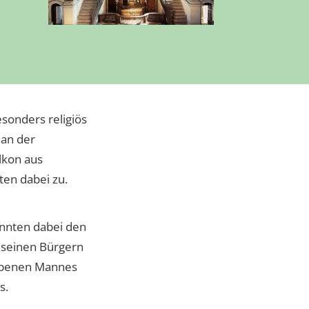
sonders religiös
 an der
lkon aus
ten dabei zu.
onnten dabei den
 seinen Bürgern
orbenen Mannes
s.