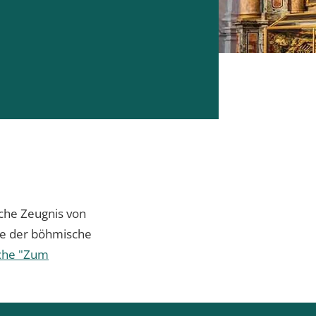
iche Zeugnis von
te der böhmische
che "Zum