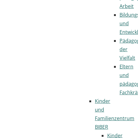
Arbeit
Bildung
und
Entwick
Pädago
der
Vielfalt
Eltern
und
pädago
Fachkrä
Kinder
und
Familienzentrum
BIBER
Kinder