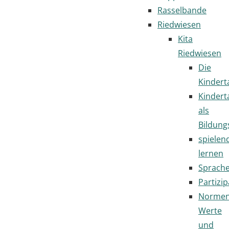
Rasselbande
Riedwiesen
Kita
Riedwiesen
Die
Kindert
Kindert
als
Bildung
spielen
lernen
Sprach
Partizip
Normen
Werte
und