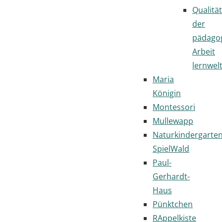
Qualität
der
pädago
Arbeit
lernwel
Maria
Königin
Montessori
Mullewapp
Naturkindergarte
SpielWald
Paul-
Gerhardt-
Haus
Pünktchen
RAppelkiste