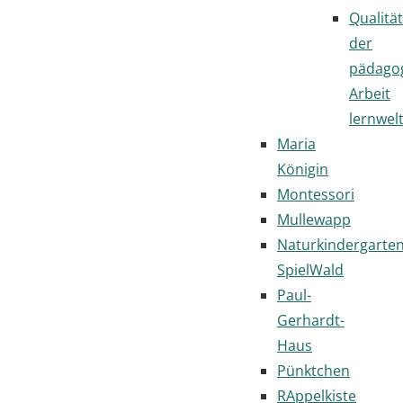
Qualität
der
pädago
Arbeit
lernwel
Maria
Königin
Montessori
Mullewapp
Naturkindergarte
SpielWald
Paul-
Gerhardt-
Haus
Pünktchen
RAppelkiste