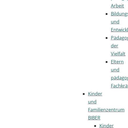
Arbeit
Bildung
und
Entwick
Pädago
der
Vielfalt
Eltern
und
pädago
Fachkrä
Kinder
und
Familienzentrum
BIBER
Kinder