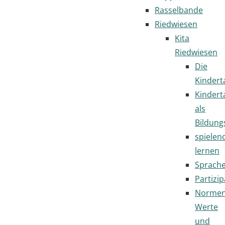
Rasselbande
Riedwiesen
Kita
Riedwiesen
Die
Kindert
Kindert
als
Bildung
spielen
lernen
Sprach
Partizip
Normen
Werte
und