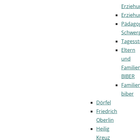
Erziehu
Erziehu
Pädago
Schwer
Tagesst
Eltern
und
Familie
BIBER
Familie
biber
Dörfel
Friedrich
Oberlin
Heilig
Kreuz