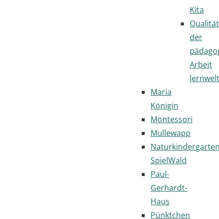
Kita
Qualität
der
pädago
Arbeit
lernwel
Maria
Königin
Montessori
Mullewapp
Naturkindergarte
SpielWald
Paul-
Gerhardt-
Haus
Pünktchen