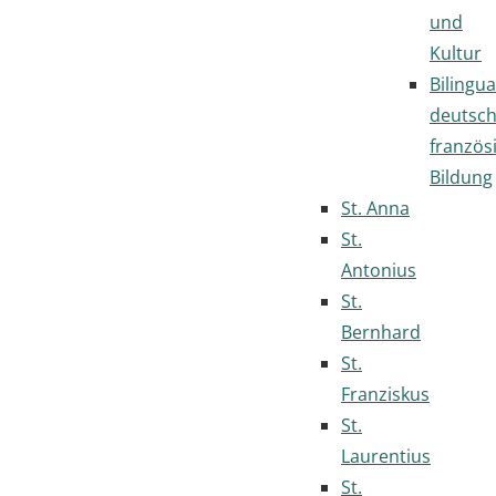
und
Kultur
Bilingua
deutsc
französ
Bildung
St. Anna
St.
Antonius
St.
Bernhard
St.
Franziskus
St.
Laurentius
St.