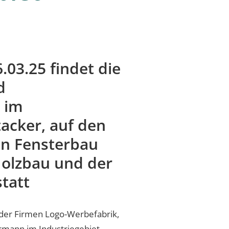
.03.25 findet die
d
 im
tacker, auf den
n Fensterbau
Holzbau und der
tatt
der Firmen Logo-Werbefabrik,
ermann im Industriegebiet