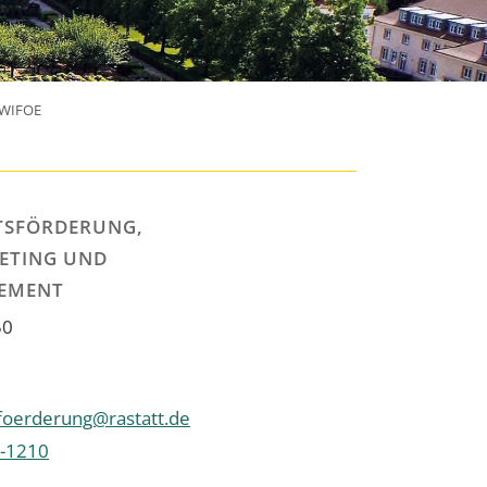
WIFOE
TSFÖRDERUNG,
ETING UND
EMENT
50
sfoerderung@rastatt.de
-1210