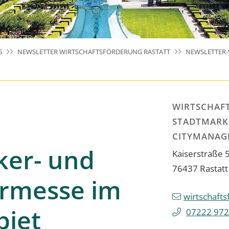
G
NEWSLETTER WIRTSCHAFTSFÖRDERUNG RASTATT
NEWSLETTER-
WIRTSCHAF
STADTMARK
CITYMANAG
ker- und
Kaiserstraße 
76437
Rastatt
ermesse im
wirtschaft
biet
07222 972