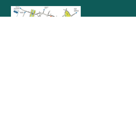
RATHAUS RASTATT
Marktplatz 1
76437
Rastatt
stadt@rastatt.de
07222 972-0