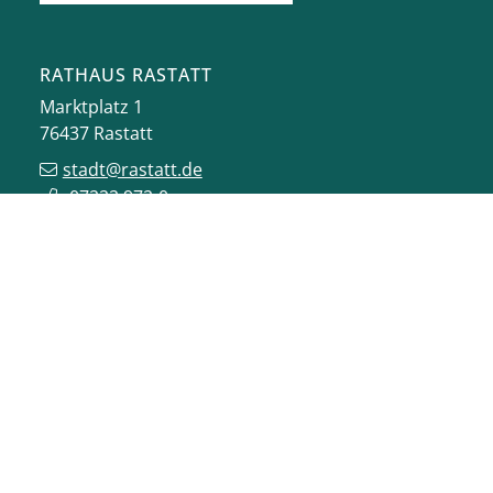
RATHAUS RASTATT
Marktplatz 1
76437
Rastatt
stadt@rastatt.de
07222 972-0
BÜRGERBÜRO
Herrenstraße 15
76437
Rastatt
buergerbuero@rastatt.de
07222 972-7110