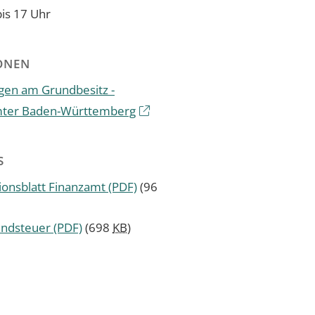
bis 17 Uhr
ONEN
en am Grundbesitz -
mter Baden-Württemberg
S
ionsblatt Finanzamt
(PDF)
(96
undsteuer
(PDF)
(698
KB
)