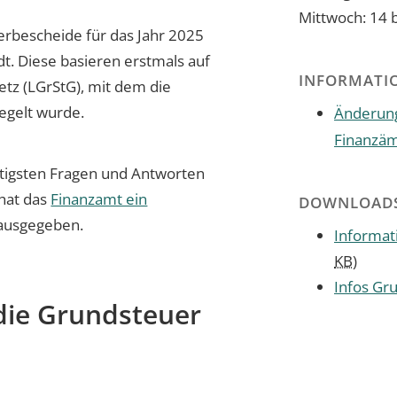
Mittwoch: 14 
rbescheide für das Jahr 2025
ndt. Diese basieren erstmals auf
INFORMATI
z (LGrStG), mit dem die
egelt wurde.
Änderung
Finanzä
chtigsten Fragen und Antworten
hat das
Finanzamt ein
DOWNLOAD
ausgegeben.
Informat
KB
)
Infos Gr
die Grundsteuer