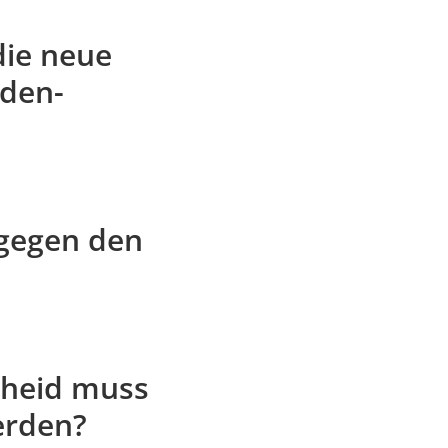
die neue
aden-
 gegen den
cheid muss
erden?