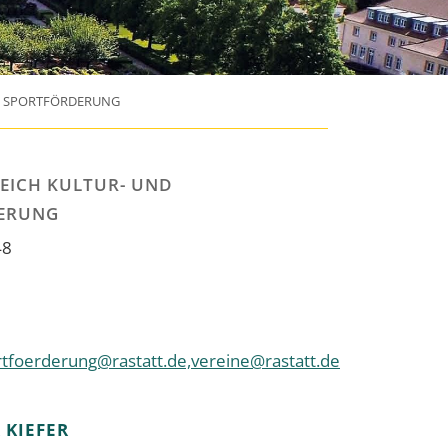
D SPORTFÖRDERUNG
EICH KULTUR- UND
ERUNG
48
tfoerderung@rastatt.de,vereine@rastatt.de
R
KIEFER