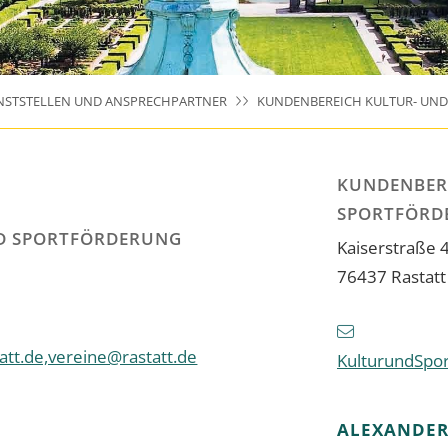
NSTSTELLEN UND ANSPRECHPARTNER
KUNDENBEREICH KULTUR- UN
KUNDENBER
SPORTFÖRD
D SPORTFÖRDERUNG
Kaiserstraße 
76437
Rastatt
tt.de,vereine@rastatt.de
KulturundSpor
ALEXANDE