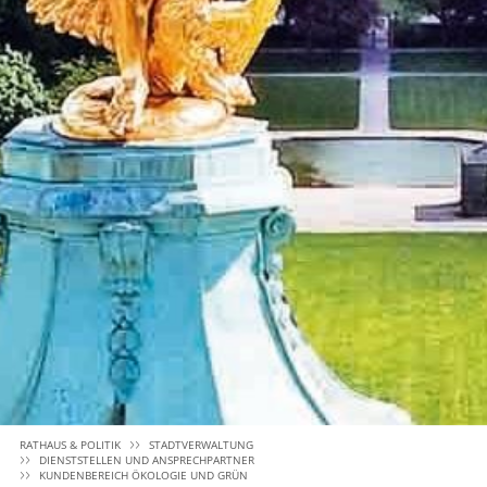
RATHAUS & POLITIK
STADTVERWALTUNG
DIENSTSTELLEN UND ANSPRECHPARTNER
KUNDENBEREICH ÖKOLOGIE UND GRÜN