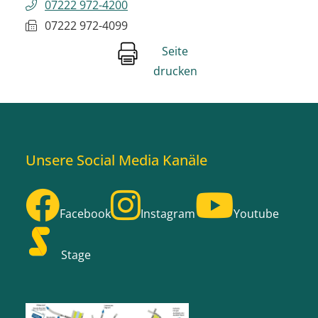
07222 972-4200
07222 972-4099
Seite
drucken
Unsere Social Media Kanäle
Facebook
Instagram
Youtube
Stage