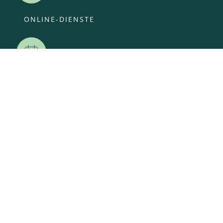
ONLINE-DIENSTE
VERANSTALTUNGEN
ANSPRECHPARTNER
OFFENE STELLEN