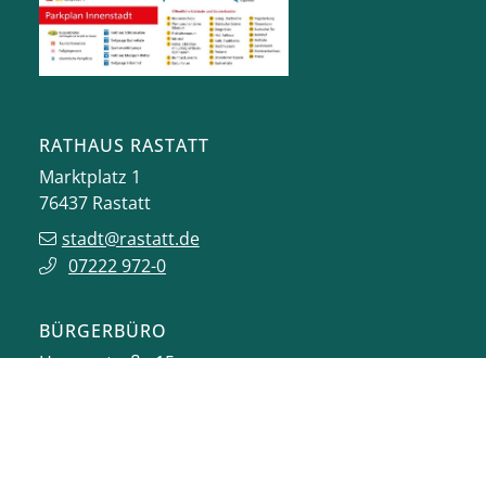
RATHAUS RASTATT
Marktplatz 1
76437
Rastatt
stadt@rastatt.de
07222 972-0
BÜRGERBÜRO
Herrenstraße 15
76437
Rastatt
buergerbuero@rastatt.de
07222 972-7110