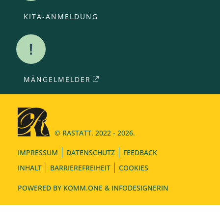
KITA-ANMELDUNG
MÄNGELMELDER
© RASTATT. 2022 - 2026.
IMPRESSUM
DATENSCHUTZ
FEEDBACK
INHALT
BARRIEREFREIHEIT
COOKIES
POWERED BY
KOMM.ONE
& INFODESIGNERIN