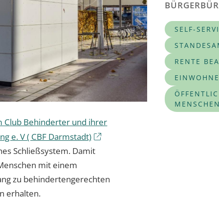
BÜRGERBÜ
SELF-SERV
STANDESA
RENTE BE
EINWOHNE
ÖFFENTLIC
MENSCHEN
 Club Behinderter und ihrer
g e. V ( CBF Darmstadt)
ches Schließsystem. Damit
 Menschen mit einem
gang zu behindertengerechten
n erhalten.