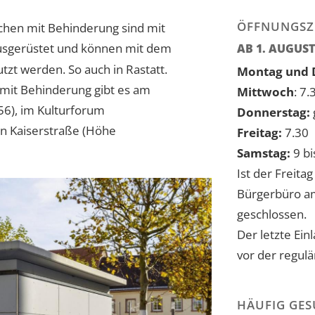
ÖFFNUNGSZ
schen mit Behinderung sind mit
 ausgerüstet und können mit dem
AB 1. AUGUST
tzt werden. So auch in Rastatt.
Montag und D
 mit Behinderung gibt es am
Mittwoch
: 7.
56), im Kulturforum
Donnerstag:
en Kaiserstraße (Höhe
Freitag:
7.30 
Samstag:
9 bi
Ist der Freitag
Bürgerbüro a
geschlossen.
Der letzte Ein
vor der regulä
HÄUFIG GES