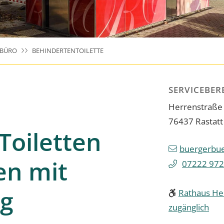
RBÜRO
BEHINDERTENTOILETTE
SERVICEBE
Herrenstraße
76437
Rastatt
Toiletten
buergerbue
en mit
07222 972
g
Rathaus Her
zugänglich