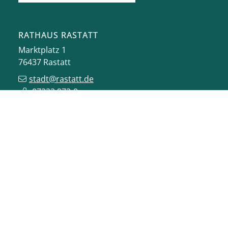
RATHAUS RASTATT
Marktplatz 1
76437
Rastatt
stadt@rastatt.de
07222 972-0
BÜRGERBÜRO
Herrenstraße 15
76437
Rastatt
buergerbuero@rastatt.de
07222 972-7110