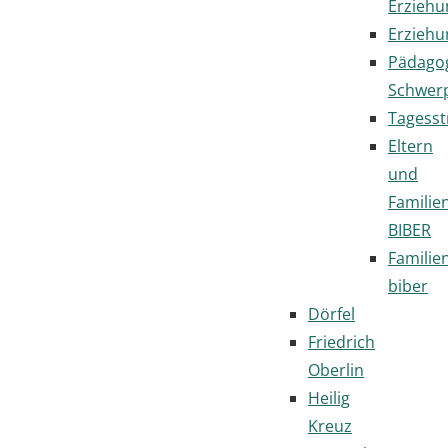
Erziehu
Erziehu
Pädago
Schwer
Tagesst
Eltern
und
Familie
BIBER
Familie
biber
Dörfel
Friedrich
Oberlin
Heilig
Kreuz