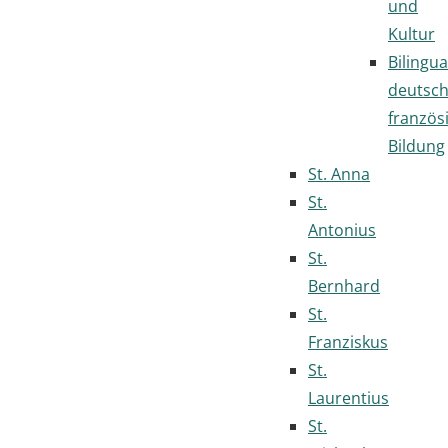
und
Kultur
Bilingua
deutsc
französ
Bildung
St. Anna
St.
Antonius
St.
Bernhard
St.
Franziskus
St.
Laurentius
St.