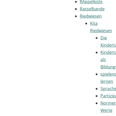
RAppelkiste
Rasselbande
Riedwiesen
Kita
Riedwiesen
Die
Kindert
Kindert
als
Bildung
spielen
lernen
Sprach
Partizip
Normen
Werte