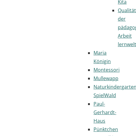
Kita
Qualität
der
pädago
Arbeit
lernwel
Maria
Königin
Montessori
Mullewapp
Naturkindergarte
SpielWald
Paul-
Gerhardt-
Haus
Pünktchen