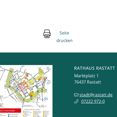
Seite
drucken
RATHAUS RASTATT
Marktplatz 1
76437
Rastatt
stadt@rastatt.de
07222 972-0