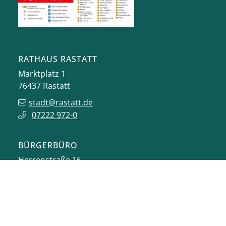
RATHAUS RASTATT
Marktplatz 1
76437
Rastatt
stadt@rastatt.de
07222 972-0
BÜRGERBÜRO
Herrenstraße 15
76437
Rastatt
buergerbuero@rastatt.de
07222 972-7110