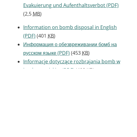
Evakuierung und Aufenthaltsverbot
(PDF)
(2,5
MB
)
Information on bomb disposal in English
(PDF)
(401
KB
)
Информация о обезвреживании бомб на
русском языке
(PDF)
(453
KB
)
Informacje dotyczące rozbrajania bomb w
języku rosyjskim
(PDF)
(408
KB
)
Rusça bomba imha bilgileri
(PDF)
(470
KB
)
Informații privind dezamorsarea bombei
(PDF)
(414
KB
)
معلومات عن إبطال مفعول القنبلة باللغة العربية
(PDF)
(518
KB
)
PRESSEMITTEILUNGEN