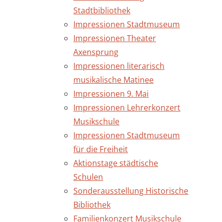
Stadtbibliothek
Impressionen Stadtmuseum
Impressionen Theater
Axensprung
Impressionen literarisch
musikalische Matinee
Impressionen 9. Mai
Impressionen Lehrerkonzert
Musikschule
Impressionen Stadtmuseum
für die Freiheit
Aktionstage städtische
Schulen
Sonderausstellung Historische
Bibliothek
Familienkonzert Musikschule