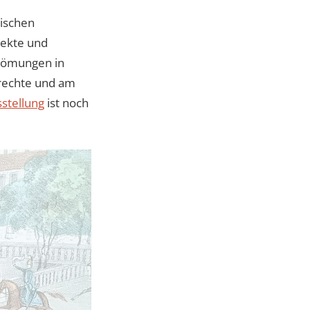
dischen
jekte und
trömungen in
rechte und am
stellung
ist noch