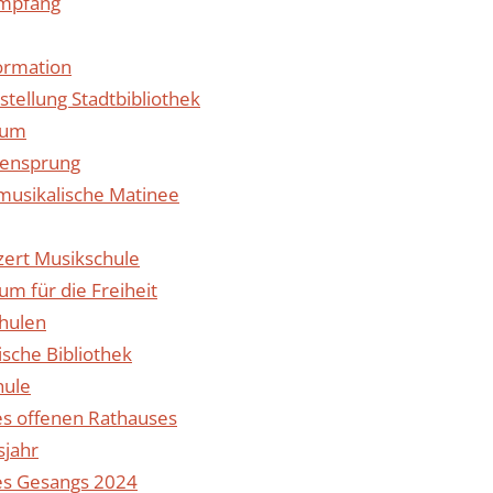
empfang
ormation
tellung Stadtbibliothek
eum
xensprung
 musikalische Matinee
ert Musikschule
m für die Freiheit
chulen
ische Bibliothek
hule
s offenen Rathauses
sjahr
es Gesangs 2024