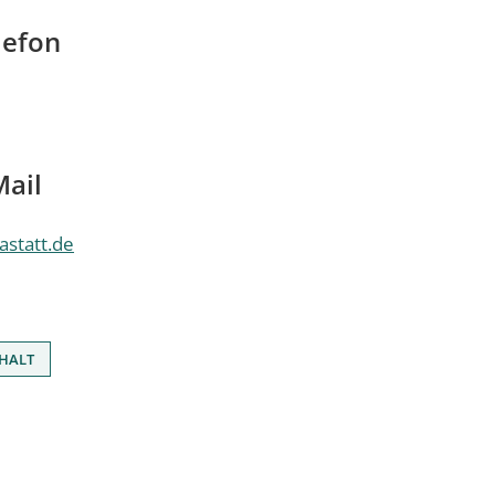
lefon
Mail
astatt.de
HALT