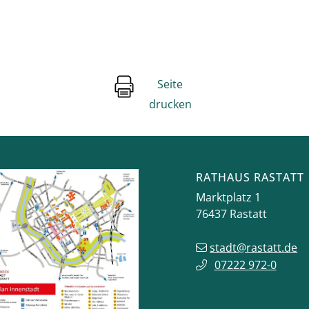
Seite
drucken
RATHAUS RASTATT
Marktplatz 1
76437
Rastatt
stadt@rastatt.de
07222 972-0