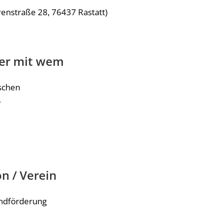
renstraße 28, 76437 Rastatt)
er mit wem
schen
e
n / Verein
endförderung