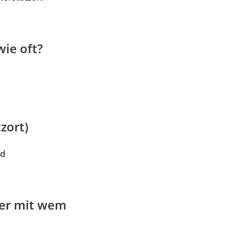
ie oft?
zort)
ld
er mit wem