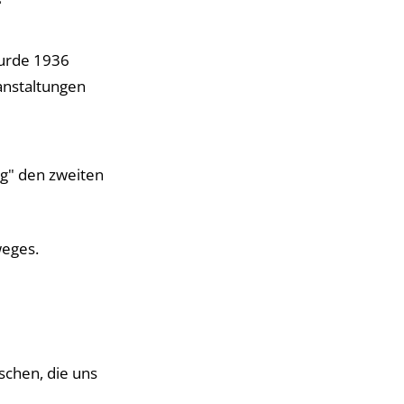
wurde 1936
anstaltungen
g" den zweiten
weges.
schen, die uns