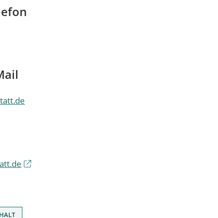
lefon
Mail
tatt.de
att.de
HALT