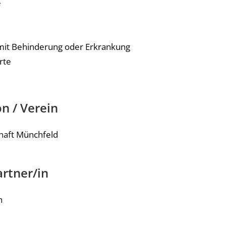
e
it Behinderung oder Erkrankung
rte
n / Verein
haft Münchfeld
rtner/in
h