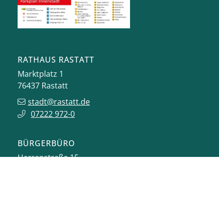
RATHAUS RASTATT
Marktplatz 1
76437
Rastatt
stadt@rastatt.de
07222 972-0
BÜRGERBÜRO
Herrenstraße 15
76437
Rastatt
buergerbuero@rastatt.de
07222 972-7110