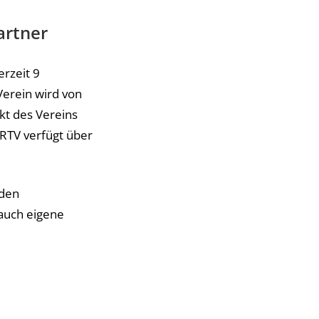
artner
erzeit 9
Verein wird von
nkt des Vereins
 RTV verfügt über
 den
auch eigene