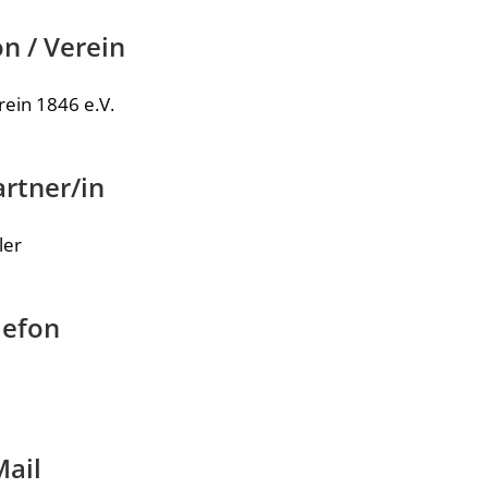
n / Verein
rein 1846 e.V.
rtner/in
ler
lefon
Mail