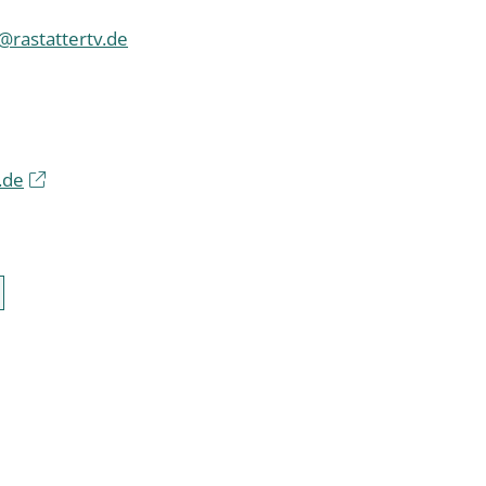
@rastattertv.de
.de