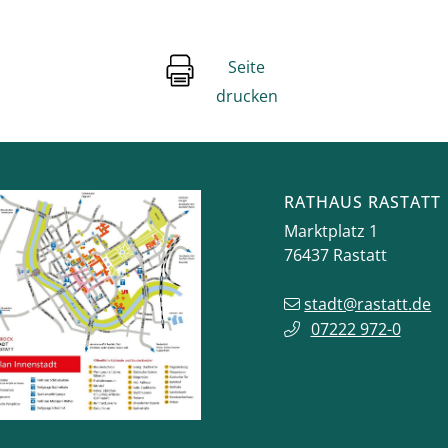
Seite
drucken
RATHAUS RASTATT
Marktplatz 1
76437
Rastatt
stadt@rastatt.de
07222 972-0