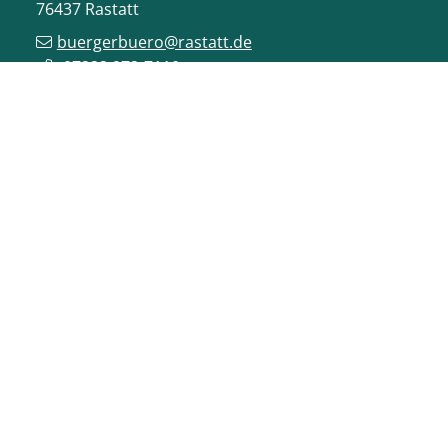
76437
Rastatt
buergerbuero@rastatt.de
07222 972-7110
ONLINE-DIENSTE
VERANSTALTUNGEN