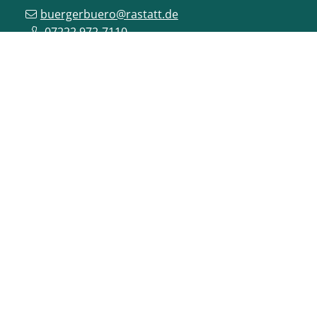
buergerbuero@rastatt.de
07222 972-7110
ONLINE-DIENSTE
VERANSTALTUNGEN