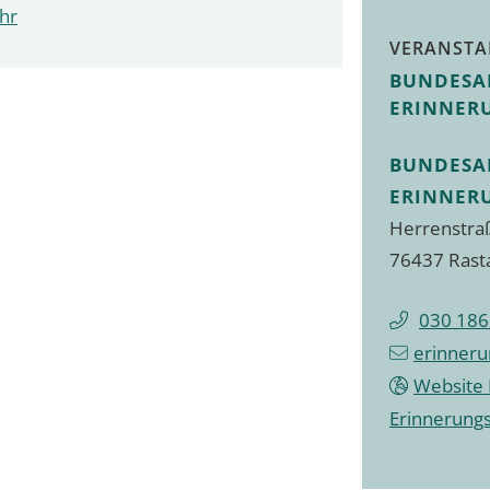
Uhr
VERANSTA
BUNDESA
ERINNER
BUNDESA
ERINNER
Herrenstra
76437 Rast
030 18
erinner
Website 
Erinnerungs