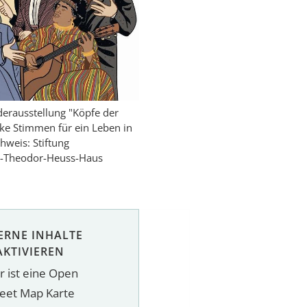
nderausstellung "Köpfe der
ke Stimmen für ein Leben in
chweis: Stiftung
t-Theodor-Heuss-Haus
ERNE INHALTE
AKTIVIEREN
r ist eine Open
reet Map Karte