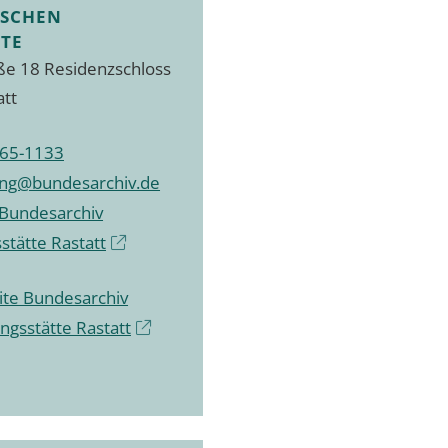
TSCHEN
TE
ße 18 Residenzschloss
att
65-1133
ung@bundesarchiv.de
Bundesarchiv
stätte Rastatt
te Bundesarchiv
ngsstätte Rastatt