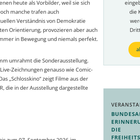
nen heute als Vorbilder, weil sie sich
einge
Doch manche trafen auch
die 
tuellen Verständnis von Demokratie
wer
ten Orientierung, provozieren aber auch
Drit
immer in Bewegung und niemals perfekt.
a
amm umrahmt die Sonderausstellung.
 Live-Zeichnungen genauso wie Comic-
as „Schlosskino“ zeigt Filme aus der
 die in der Ausstellung dargestellte
VERANSTA
BUNDESA
ERINNER
DIE
FREIHEIT
l bis zum 07. September 2026 im