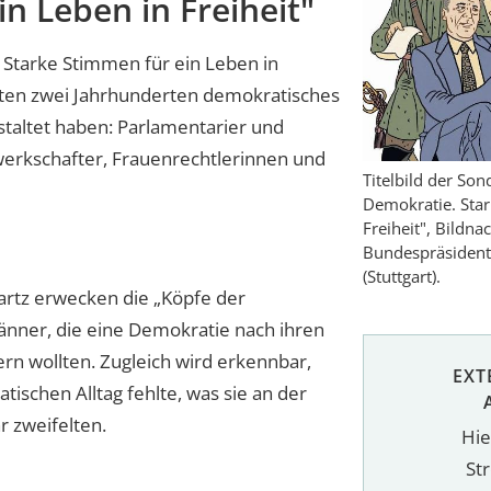
n Leben in Freiheit"
 Starke Stimmen für ein Leben in
tzten zwei Jahrhunderten demokratisches
taltet haben: Parlamentarier und
erkschafter, Frauenrechtlerinnen und
Titelbild der So
Demokratie. Star
Freiheit", Bildna
Bundespräsiden
(Stuttgart).
rtz erwecken die „Köpfe der
nner, die eine Demokratie nach ihren
n wollten. Zugleich wird erkennbar,
EXT
ischen Alltag fehlte, was sie an der
r zweifelten.
Hie
St