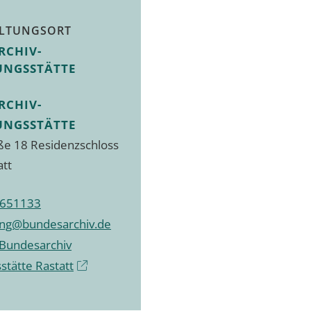
LTUNGSORT
RCHIV-
UNGSSTÄTTE
RCHIV-
UNGSSTÄTTE
ße 18 Residenzschloss
att
6651133
ung@bundesarchiv.de
Bundesarchiv
stätte Rastatt