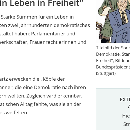
n Leben in Freiheit"
 Starke Stimmen für ein Leben in
tzten zwei Jahrhunderten demokratisches
taltet haben: Parlamentarier und
erkschafter, Frauenrechtlerinnen und
Titelbild der So
Demokratie. Star
Freiheit", Bildna
Bundespräsiden
(Stuttgart).
rtz erwecken die „Köpfe der
nner, die eine Demokratie nach ihren
n wollten. Zugleich wird erkennbar,
EXT
ischen Alltag fehlte, was sie an der
r zweifelten.
Hie
St