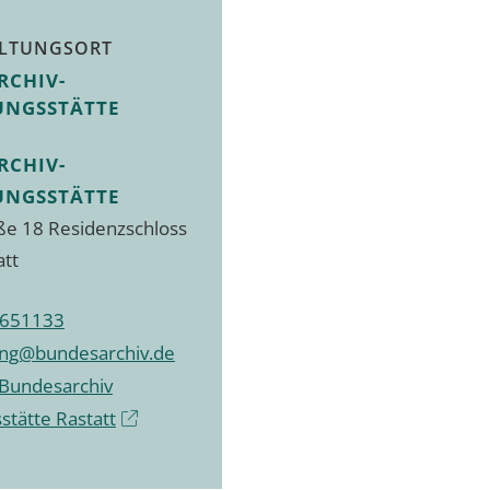
LTUNGSORT
RCHIV-
UNGSSTÄTTE
RCHIV-
UNGSSTÄTTE
ße 18 Residenzschloss
att
6651133
ung@bundesarchiv.de
Bundesarchiv
stätte Rastatt