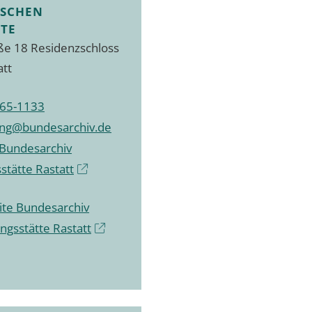
TSCHEN
TE
ße 18 Residenzschloss
att
65-1133
ung@bundesarchiv.de
Bundesarchiv
stätte Rastatt
te Bundesarchiv
ngsstätte Rastatt