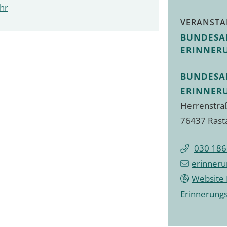
Uhr
VERANSTA
BUNDESA
ERINNER
BUNDESA
ERINNER
Herrenstra
76437 Rast
030 18
erinner
Website 
Erinnerungs