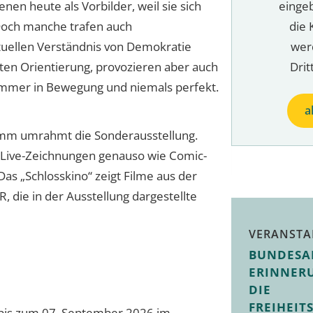
nen heute als Vorbilder, weil sie sich
einge
Doch manche trafen auch
die 
tuellen Verständnis von Demokratie
wer
ten Orientierung, provozieren aber auch
Drit
immer in Bewegung und niemals perfekt.
a
amm umrahmt die Sonderausstellung.
 Live-Zeichnungen genauso wie Comic-
as „Schlosskino“ zeigt Filme aus der
 die in der Ausstellung dargestellte
VERANSTA
BUNDESA
ERINNER
DIE
FREIHEIT
l bis zum 07. September 2026 im