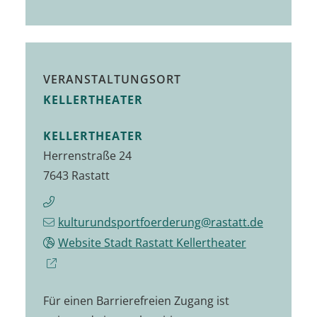
VERANSTALTUNGSORT
KELLERTHEATER
KELLERTHEATER
Herrenstraße 24
7643
Rastatt
kulturundsportfoerderung@rastatt.de
Website Stadt Rastatt Kellertheater
Für einen Barrierefreien Zugang ist