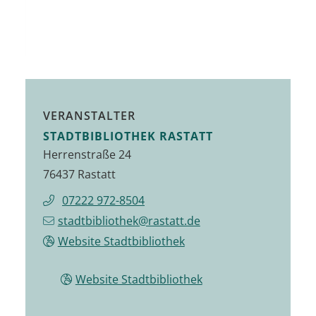
VERANSTALTER
STADTBIBLIOTHEK RASTATT
Herrenstraße 24
76437 Rastatt
07222 972-8504
stadtbibliothek@rastatt.de
Website Stadtbibliothek
Website Stadtbibliothek