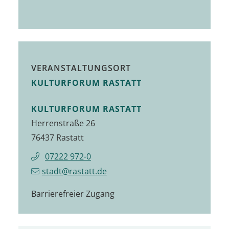
VERANSTALTUNGSORT
KULTURFORUM RASTATT
KULTURFORUM RASTATT
Herrenstraße 26
76437
Rastatt
07222 972-0
stadt@rastatt.de
Barrierefreier Zugang