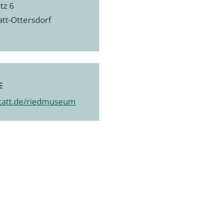
tz 6
att-Ottersdorf
E
tatt.de/riedmuseum