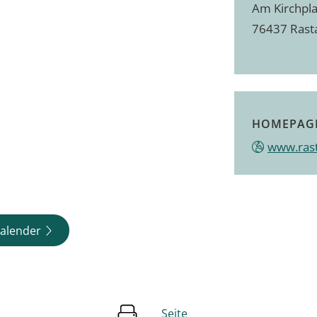
Am Kirchpla
76437
Rast
HOMEPAG
www.ras
alender
Seite