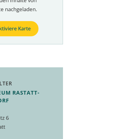
den Inhalte von
te nachgeladen.
ktiviere Karte
LTER
EUM RASTATT-
ORF
tz 6
att