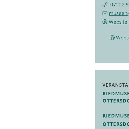
07222 9
museen@
Website
Webs
VERANSTA
RIEDMUS
OTTERSD
RIEDMUS
OTTERSD