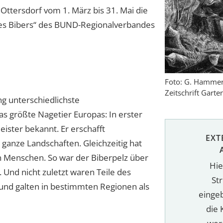
ttersdorf vom 1. März bis 31. Mai die
des Bibers“ des BUND-Regionalverbandes
Foto: G. Hammer,
Zeitschrift Garte
ng unterschiedlichste
s größte Nagetier Europas: In erster
meister bekannt. Er erschafft
EXT
anze Landschaften. Gleichzeitig hat
n Menschen. So war der Biberpelz über
Hie
 Und nicht zuletzt waren Teile des
St
 und galten in bestimmten Regionen als
einge
die 