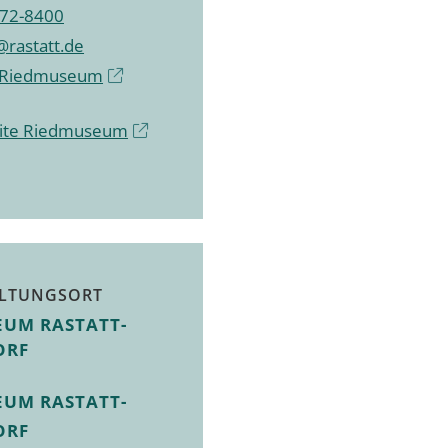
72-8400
rastatt.de
 Riedmuseum
ite Riedmuseum
LTUNGSORT
EUM RASTATT-
ORF
EUM RASTATT-
ORF