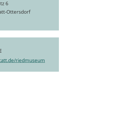
tz 6
att-Ottersdorf
E
tatt.de/riedmuseum