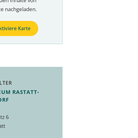
den Inhalte von
te nachgeladen.
ktiviere Karte
LTER
EUM RASTATT-
ORF
tz 6
att