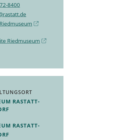
72-8400
rastatt.de
 Riedmuseum
ite Riedmuseum
LTUNGSORT
EUM RASTATT-
ORF
EUM RASTATT-
ORF