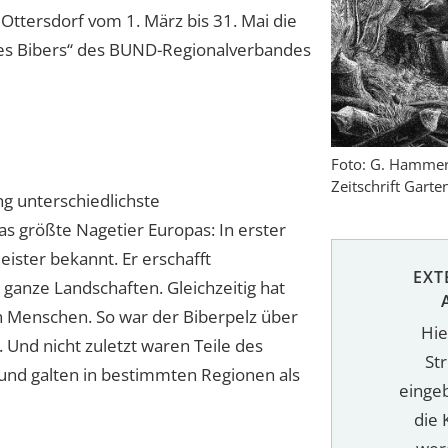
ttersdorf vom 1. März bis 31. Mai die
des Bibers“ des BUND-Regionalverbandes
Foto: G. Hammer,
Zeitschrift Garte
ng unterschiedlichste
s größte Nagetier Europas: In erster
meister bekannt. Er erschafft
EXT
anze Landschaften. Gleichzeitig hat
n Menschen. So war der Biberpelz über
Hie
 Und nicht zuletzt waren Teile des
St
 und galten in bestimmten Regionen als
einge
die 