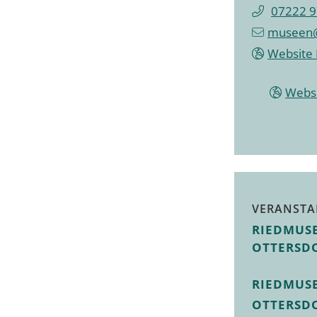
07222 9
museen@
Website
Webs
VERANSTA
RIEDMUS
OTTERSD
RIEDMUS
OTTERSD