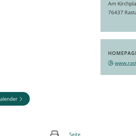
Am Kirchpla
76437
Rast
HOMEPAG
www.ras
alender
Seite