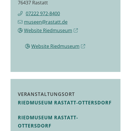
76437 Rastatt
07222 972-8400
museen@rastatt.de
Website Riedmuseum
Website Riedmuseum
VERANSTALTUNGSORT
RIEDMUSEUM RASTATT-OTTERSDORF
RIEDMUSEUM RASTATT-
OTTERSDORF