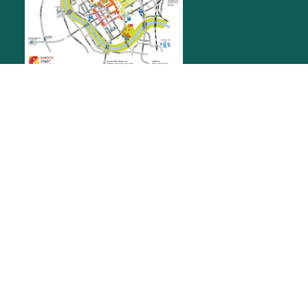
RATHAUS RASTATT
Marktplatz 1
76437
Rastatt
stadt@rastatt.de
07222 972-0
BÜRGERBÜRO
Herrenstraße 15